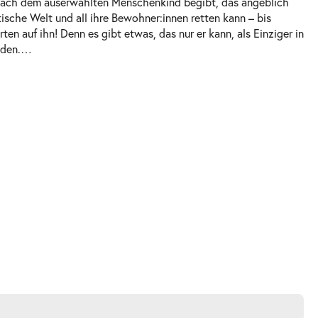
e nach dem auserwählten Menschenkind begibt, das angeblich
stische Welt und all ihre Bewohner:innen retten kann – bis
rten auf ihn! Denn es gibt etwas, das nur er kann, als Einziger in
nden.
…