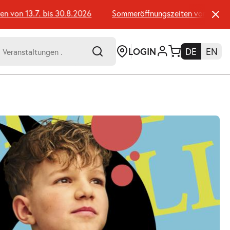
on 13.7. bis 30.8.2026
Sommeröffnungszeiten von 13.7. bis
LOGIN
DE
EN
-
er:
Umsch+Alt+E
zum
Anspringen