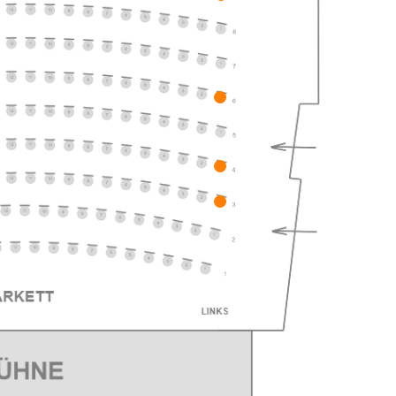
ts
ts