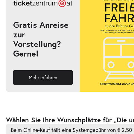
17:00–19:00 Uhr
Gratis Anreise
zur
-
Die unendliche Geschichte
Vorstellung?
Fr.
Gerne!
Fr. 02.10.2026
02.10.2026
Ticke
10:30–12:30 Uhr
Mehr erfahren
-
Die unendliche Geschichte
Fr.
Fr. 02.10.2026
02.10.2026
Ticke
Zur
Wählen Sie Ihre Wunschplätze für „Die u
16:00–18:00 Uhr
barrierefreien
Beim Online-Kauf fällt eine Systemgebühr von € 2,50 
automatischen