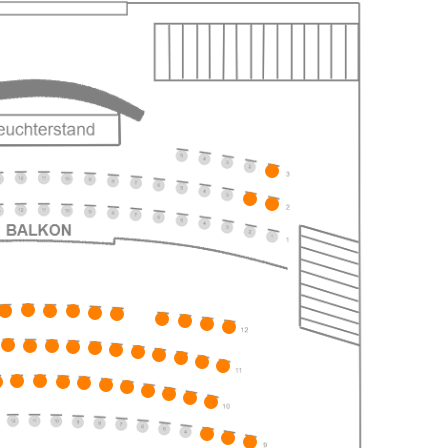
ts
ts