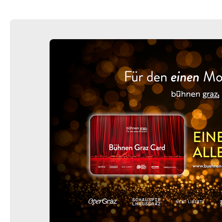
10:30–12:30 Uhr
-
Die unendliche Geschichte
Do.
Do. 03.12.2026
03.12.2026
Ticke
16:00–18:00 Uhr
-
Die unendliche Geschichte
Fr.
Fr. 04.12.2026
04.12.2026
Ticke
10:30–12:30 Uhr