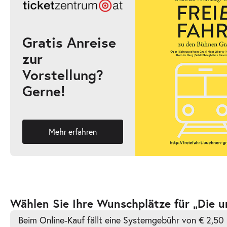
17:00–19:00 Uhr
Gratis Anreise
zur
-
Die unendliche Geschichte
Vorstellung?
Fr.
Gerne!
Fr. 02.10.2026
02.10.2026
Ticke
10:30–12:30 Uhr
Mehr erfahren
-
Die unendliche Geschichte
Fr.
Fr. 02.10.2026
02.10.2026
Ticke
Zur
Wählen Sie Ihre Wunschplätze für „Die u
16:00–18:00 Uhr
barrierefreien
Beim Online-Kauf fällt eine Systemgebühr von € 2,50 
automatischen