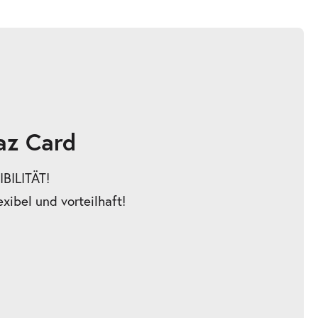
az Card
BILITÄT!
exibel und vorteilhaft!