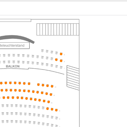
ts
ts