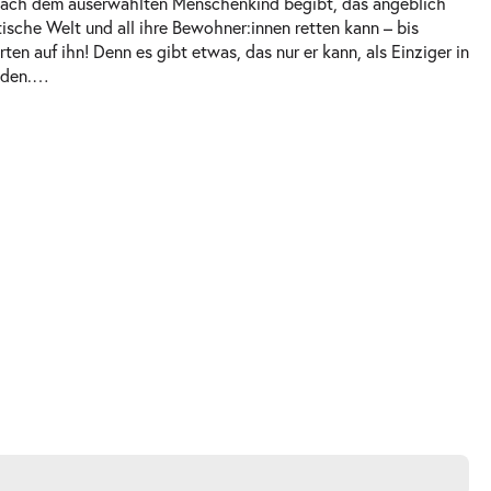
e nach dem auserwählten Menschenkind begibt, das angeblich
stische Welt und all ihre Bewohner:innen retten kann – bis
rten auf ihn! Denn es gibt etwas, das nur er kann, als Einziger in
nden.
…