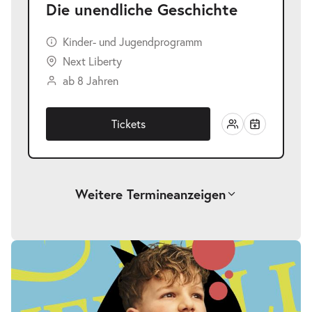
Die unendliche Geschichte
Kinder- und Jugendprogramm
Next Liberty
ab 8 Jahren
Tickets
Weitere Termine
anzeigen
-
Die unendliche Geschichte
Fr.
Fr. 25.09.2026
25.09.2026
Tickets
17:00–19:00 Uhr