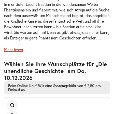
Immer tiefer taucht Bastian in die wundersamen Weiten
-
Die unendliche Geschichte
Phantásiens ein und fiebert mit, wie sich Atréju auf die Suche
Mi.
nach dem auserwählten Menschenkind begibt, das angeblich
Mi. 11.11.2026
11.11.2026
Tickets
die Kindliche Kaiserin, diese fantastische Welt und all ihre
10:30–12:30 Uhr
Bewohner:innen retten kann – bis Bastian auf einmal klar
wird: Sie warten auf ihn! Denn es gibt etwas, das nur er kann,
als Einziger in ganz Phantásien: Geschichten erfinden.
…
Mehr lesen
-
Die unendliche Geschichte
Mi.
Zur
Wählen Sie Ihre Wunschplätze für „Die
Mi. 11.11.2026
11.11.2026
barrierefreien
Tickets
unendliche Geschichte” am Do.
automatischen
16:00–18:00 Uhr
Bestplatzwahl
10.12.2026
Beim Online-Kauf fällt eine Systemgebühr von € 2,50 pro
Einkauf an.
-
Die unendliche Geschichte
Fr.
Fr. 13.11.2026