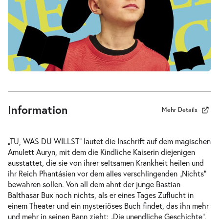
-
Die unendliche Geschichte
Fr.
Fr. 02.10.2026
02.10.2026
Tickets
10:30–12:30 Uhr
Information
Mehr Details
-
Die unendliche Geschichte
„TU, WAS DU WILLST“ lautet die Inschrift auf dem magischen
Fr.
Amulett Auryn, mit dem die Kindliche Kaiserin diejenigen
Fr. 02.10.2026
02.10.2026
ausstattet, die sie von ihrer seltsamen Krankheit heilen und
Tickets
16:00–18:00 Uhr
ihr Reich Phantásien vor dem alles verschlingenden „Nichts“
bewahren sollen. Von all dem ahnt der junge Bastian
Balthasar Bux noch nichts, als er eines Tages Zuflucht in
einem Theater und ein mysteriöses Buch findet, das ihn mehr
und mehr in seinen Bann zieht: „Die unendliche Geschichte“.