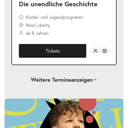
Die unendliche Geschichte
Kinder- und Jugendprogramm
Next Liberty
ab 8 Jahren
Tickets
Weitere Termine
anzeigen
-
Die unendliche Geschichte
Fr.
Fr. 25.09.2026
25.09.2026
Tickets
17:00–19:00 Uhr