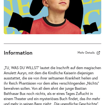
-
Die unendliche Geschichte
Fr.
Fr. 02.10.2026
02.10.2026
Tickets
10:30–12:30 Uhr
Information
Mehr Details
-
Die unendliche Geschichte
„TU, WAS DU WILLST“ lautet die Inschrift auf dem magischen
Fr.
Amulett Auryn, mit dem die Kindliche Kaiserin diejenigen
Fr. 02.10.2026
02.10.2026
ausstattet, die sie von ihrer seltsamen Krankheit heilen und
Tickets
16:00–18:00 Uhr
ihr Reich Phantásien vor dem alles verschlingenden „Nichts“
bewahren sollen. Von all dem ahnt der junge Bastian
Balthasar Bux noch nichts, als er eines Tages Zuflucht in
einem Theater und ein mysteriöses Buch findet, das ihn mehr
und mehr in seinen Bann zieht: „Die unendliche Geschichte“.