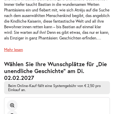
Immer tiefer taucht Bastian in die wundersamen Weiten
-
Die unendliche Geschichte
Phantásiens ein und fiebert mit, wie sich Atréju auf die Suche
Mi.
nach dem auserwählten Menschenkind begibt, das angeblich
Mi. 11.11.2026
11.11.2026
Tickets
die Kindliche Kaiserin, diese fantastische Welt und all ihre
10:30–12:30 Uhr
Bewohner:innen retten kann – bis Bastian auf einmal klar
wird: Sie warten auf ihn! Denn es gibt etwas, das nur er kann,
als Einziger in ganz Phantásien: Geschichten erfinden.
…
Mehr lesen
-
Die unendliche Geschichte
Mi.
Zur
Wählen Sie Ihre Wunschplätze für „Die
Mi. 11.11.2026
11.11.2026
barrierefreien
Tickets
unendliche Geschichte” am Di.
automatischen
16:00–18:00 Uhr
Bestplatzwahl
02.02.2027
Beim Online-Kauf fällt eine Systemgebühr von € 2,50 pro
Einkauf an.
-
Die unendliche Geschichte
Fr.
Fr. 13.11.2026