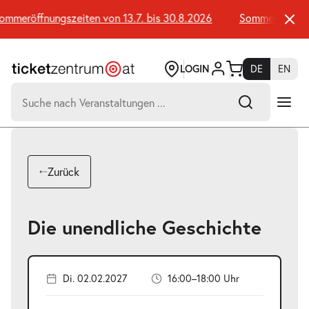
Zum
Seiteninhalt
meröffnungszeiten von 13.7. bis 30.8.2026
Sommeröffnungsz
springen
LOGIN
DE
EN
Suchen
nach:
-
Suchtreffer:
Umsch+Alt+E
Zurück
zum
Anspringen
Die unendliche Geschichte
Di. 02.02.2027
16:00–18:00 Uhr