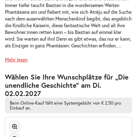
Immer tiefer taucht Bastian in die wundersamen Weiten
-
Die unendliche Geschichte
Phantásiens ein und fiebert mit, wie sich Atréju auf die Suche
Mi.
nach dem auserwählten Menschenkind begibt, das angeblich
Mi. 11.11.2026
11.11.2026
Tickets
die Kindliche Kaiserin, diese fantastische Welt und all ihre
10:30–12:30 Uhr
Bewohner:innen retten kann – bis Bastian auf einmal klar
wird: Sie warten auf ihn! Denn es gibt etwas, das nur er kann,
als Einziger in ganz Phantásien: Geschichten erfinden.
…
Mehr lesen
-
Die unendliche Geschichte
Mi.
Zur
Wählen Sie Ihre Wunschplätze für „Die
Mi. 11.11.2026
11.11.2026
barrierefreien
Tickets
unendliche Geschichte” am Di.
automatischen
16:00–18:00 Uhr
Bestplatzwahl
02.02.2027
Beim Online-Kauf fällt eine Systemgebühr von € 2,50 pro
Einkauf an.
-
Die unendliche Geschichte
Fr.
Fr. 13.11.2026