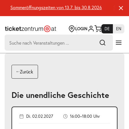
Zum
Seiteninhalt
Sommeröffnungszeiten von 13.7. bis 30.8.2026
Sommeröff
springen
LOGIN
DE
EN
Suchen
nach:
-
Suchtreffer:
Umsch+Alt+E
Zurück
zum
Anspringen
Die unendliche Geschichte
Di. 02.02.2027
16:00–18:00 Uhr