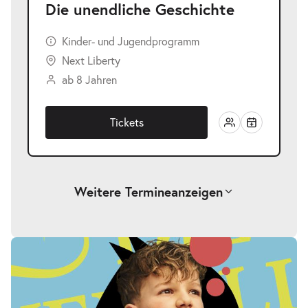
Die unendliche Geschichte
Kinder- und Jugendprogramm
Next Liberty
ab 8 Jahren
Tickets
Weitere Termine
anzeigen
-
Die unendliche Geschichte
Fr.
Fr. 25.09.2026
25.09.2026
Tickets
17:00–19:00 Uhr