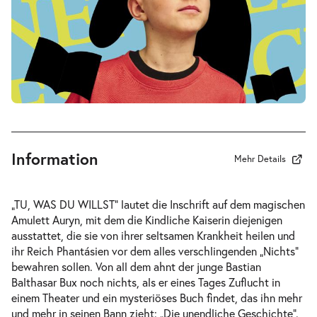
-
Die unendliche Geschichte
Fr.
Fr. 02.10.2026
02.10.2026
Tickets
10:30–12:30 Uhr
Information
Mehr Details
-
Die unendliche Geschichte
„TU, WAS DU WILLST“ lautet die Inschrift auf dem magischen
Fr.
Amulett Auryn, mit dem die Kindliche Kaiserin diejenigen
Fr. 02.10.2026
02.10.2026
ausstattet, die sie von ihrer seltsamen Krankheit heilen und
Tickets
16:00–18:00 Uhr
ihr Reich Phantásien vor dem alles verschlingenden „Nichts“
bewahren sollen. Von all dem ahnt der junge Bastian
Balthasar Bux noch nichts, als er eines Tages Zuflucht in
einem Theater und ein mysteriöses Buch findet, das ihn mehr
und mehr in seinen Bann zieht: „Die unendliche Geschichte“.