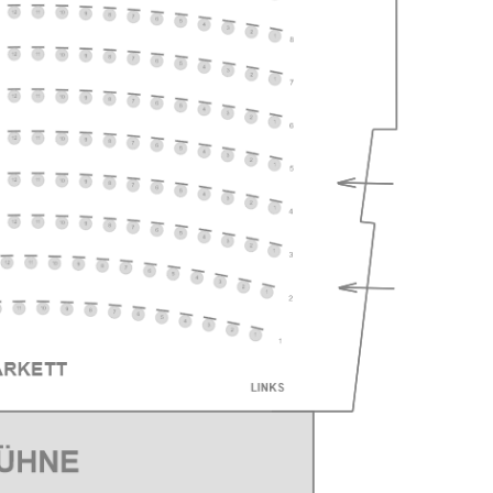
ts
ts