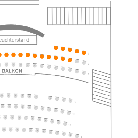
ts
ts