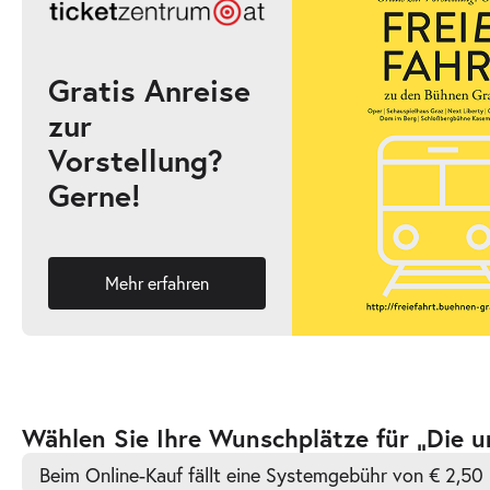
17:00–19:00 Uhr
Gratis Anreise
zur
-
Die unendliche Geschichte
Vorstellung?
Fr.
Gerne!
Fr. 02.10.2026
02.10.2026
Ticke
10:30–12:30 Uhr
Mehr erfahren
-
Die unendliche Geschichte
Fr.
Fr. 02.10.2026
02.10.2026
Ticke
Zur
Wählen Sie Ihre Wunschplätze für „Die u
16:00–18:00 Uhr
barrierefreien
Beim Online-Kauf fällt eine Systemgebühr von € 2,50 
automatischen