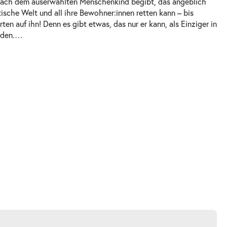
e nach dem auserwählten Menschenkind begibt, das angeblich
stische Welt und all ihre Bewohner:innen retten kann – bis
rten auf ihn! Denn es gibt etwas, das nur er kann, als Einziger in
nden.
…