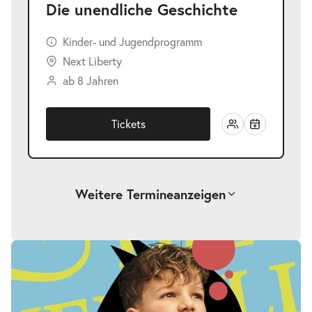
Die unendliche Geschichte
Kinder- und Jugendprogramm
Next Liberty
ab 8 Jahren
Tickets
Weitere Termine
anzeigen
-
Die unendliche Geschichte
Fr.
Fr. 25.09.2026
25.09.2026
Tickets
17:00–19:00 Uhr