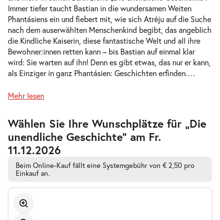
Immer tiefer taucht Bastian in die wundersamen Weiten
-
Die unendliche Geschichte
Phantásiens ein und fiebert mit, wie sich Atréju auf die Suche
Mi.
nach dem auserwählten Menschenkind begibt, das angeblich
Mi. 11.11.2026
11.11.2026
Tickets
die Kindliche Kaiserin, diese fantastische Welt und all ihre
10:30–12:30 Uhr
Bewohner:innen retten kann – bis Bastian auf einmal klar
wird: Sie warten auf ihn! Denn es gibt etwas, das nur er kann,
als Einziger in ganz Phantásien: Geschichten erfinden.
…
Mehr lesen
-
Die unendliche Geschichte
Mi.
Zur
Wählen Sie Ihre Wunschplätze für „Die
Mi. 11.11.2026
11.11.2026
barrierefreien
Tickets
unendliche Geschichte” am Fr.
automatischen
16:00–18:00 Uhr
Bestplatzwahl
11.12.2026
Beim Online-Kauf fällt eine Systemgebühr von € 2,50 pro
Einkauf an.
-
Die unendliche Geschichte
Fr.
Fr. 13.11.2026