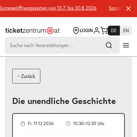
Zum
Seiteninhalt
mmeröffnungszeiten von 13.7. bis 30.8.2026
Sommeröffnungs
springen
LOGIN
DE
EN
Suchen
nach:
-
Suchtreffer:
Umsch+Alt+E
Zurück
zum
Anspringen
Die unendliche Geschichte
Fr. 11.12.2026
10:30–12:30 Uhr