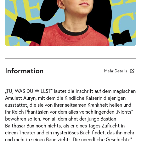
-
Die unendliche Geschichte
Fr.
Fr. 02.10.2026
02.10.2026
Tickets
10:30–12:30 Uhr
Information
Mehr Details
-
Die unendliche Geschichte
„TU, WAS DU WILLST“ lautet die Inschrift auf dem magischen
Fr.
Amulett Auryn, mit dem die Kindliche Kaiserin diejenigen
Fr. 02.10.2026
02.10.2026
ausstattet, die sie von ihrer seltsamen Krankheit heilen und
Tickets
16:00–18:00 Uhr
ihr Reich Phantásien vor dem alles verschlingenden „Nichts“
bewahren sollen. Von all dem ahnt der junge Bastian
Balthasar Bux noch nichts, als er eines Tages Zuflucht in
einem Theater und ein mysteriöses Buch findet, das ihn mehr
und mehr in seinen Bann zieht: „Die unendliche Geschichte“.