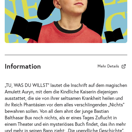
-
Die unendliche Geschichte
Fr.
Fr. 02.10.2026
02.10.2026
Tickets
10:30–12:30 Uhr
Information
Mehr Details
-
Die unendliche Geschichte
„TU, WAS DU WILLST“ lautet die Inschrift auf dem magischen
Fr.
Amulett Auryn, mit dem die Kindliche Kaiserin diejenigen
Fr. 02.10.2026
02.10.2026
ausstattet, die sie von ihrer seltsamen Krankheit heilen und
Tickets
16:00–18:00 Uhr
ihr Reich Phantásien vor dem alles verschlingenden „Nichts“
bewahren sollen. Von all dem ahnt der junge Bastian
Balthasar Bux noch nichts, als er eines Tages Zuflucht in
einem Theater und ein mysteriöses Buch findet, das ihn mehr
und mehr in seinen Bann zieht: „Die unendliche Geschichte“.