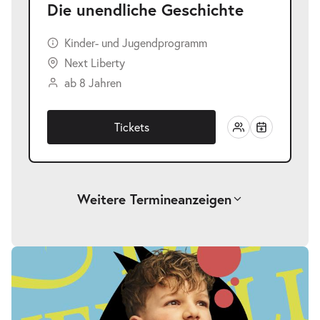
Die unendliche Geschichte
Kinder- und Jugendprogramm
Next Liberty
ab 8 Jahren
Tickets
Weitere Termine
anzeigen
-
Die unendliche Geschichte
Fr.
Fr. 25.09.2026
25.09.2026
Tickets
17:00–19:00 Uhr