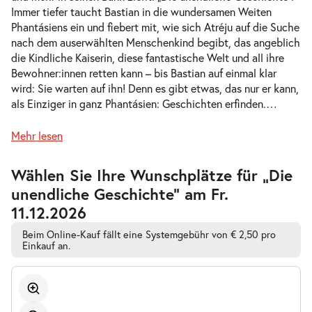
Immer tiefer taucht Bastian in die wundersamen Weiten
-
Die unendliche Geschichte
Phantásiens ein und fiebert mit, wie sich Atréju auf die Suche
Mi.
nach dem auserwählten Menschenkind begibt, das angeblich
Mi. 11.11.2026
11.11.2026
Tickets
die Kindliche Kaiserin, diese fantastische Welt und all ihre
10:30–12:30 Uhr
Bewohner:innen retten kann – bis Bastian auf einmal klar
wird: Sie warten auf ihn! Denn es gibt etwas, das nur er kann,
als Einziger in ganz Phantásien: Geschichten erfinden.
…
Mehr lesen
-
Die unendliche Geschichte
Mi.
Zur
Wählen Sie Ihre Wunschplätze für „Die
Mi. 11.11.2026
11.11.2026
barrierefreien
Tickets
unendliche Geschichte” am Fr.
automatischen
16:00–18:00 Uhr
Bestplatzwahl
11.12.2026
Beim Online-Kauf fällt eine Systemgebühr von € 2,50 pro
Einkauf an.
-
Die unendliche Geschichte
Fr.
Fr. 13.11.2026