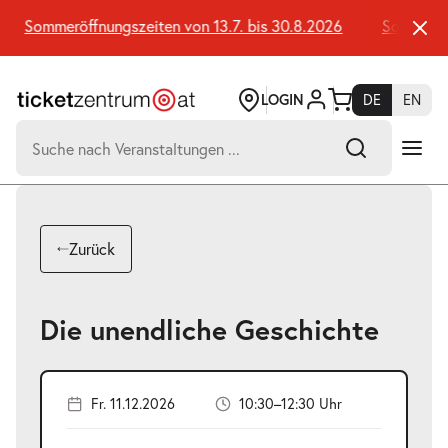
Zum
Seiteninhalt
Sommeröffnungszeiten von 13.7. bis 30.8.2026
Sommeröffn
springen
LOGIN
DE
EN
Suchen
nach:
-
Suchtreffer:
Umsch+Alt+E
Zurück
zum
Anspringen
Die unendliche Geschichte
Fr. 11.12.2026
10:30–12:30 Uhr