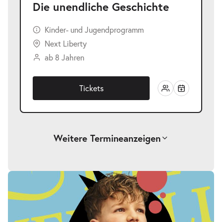
Die unendliche Geschichte
Kinder- und Jugendprogramm
Next Liberty
ab 8 Jahren
Tickets
Weitere Termine
anzeigen
-
Die unendliche Geschichte
Fr.
Fr. 25.09.2026
25.09.2026
Tickets
17:00–19:00 Uhr