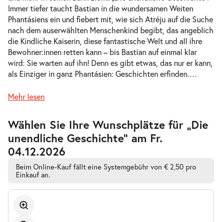
Immer tiefer taucht Bastian in die wundersamen Weiten
-
Die unendliche Geschichte
Phantásiens ein und fiebert mit, wie sich Atréju auf die Suche
Mi.
nach dem auserwählten Menschenkind begibt, das angeblich
Mi. 11.11.2026
11.11.2026
Tickets
die Kindliche Kaiserin, diese fantastische Welt und all ihre
10:30–12:30 Uhr
Bewohner:innen retten kann – bis Bastian auf einmal klar
wird: Sie warten auf ihn! Denn es gibt etwas, das nur er kann,
als Einziger in ganz Phantásien: Geschichten erfinden.
…
Mehr lesen
-
Die unendliche Geschichte
Mi.
Zur
Wählen Sie Ihre Wunschplätze für „Die
Mi. 11.11.2026
11.11.2026
barrierefreien
Tickets
unendliche Geschichte” am Fr.
automatischen
16:00–18:00 Uhr
Bestplatzwahl
04.12.2026
Beim Online-Kauf fällt eine Systemgebühr von € 2,50 pro
Einkauf an.
-
Die unendliche Geschichte
Fr.
Fr. 13.11.2026