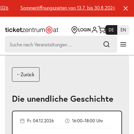
Zum
Seiteninhalt
26
Sommeröffnungszeiten von 13.7. bis 30.8.2026
Somme
springen
LOGIN
DE
EN
Suchen
nach:
-
Suchtreffer:
Umsch+Alt+E
Zurück
zum
Anspringen
Die unendliche Geschichte
Fr. 04.12.2026
16:00–18:00 Uhr