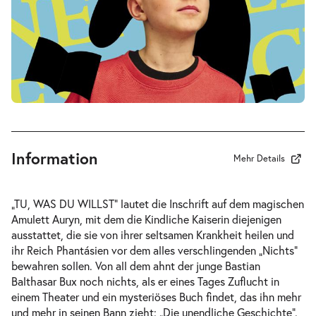
-
Die unendliche Geschichte
Fr.
Fr. 02.10.2026
02.10.2026
Tickets
10:30–12:30 Uhr
Information
Mehr Details
-
Die unendliche Geschichte
„TU, WAS DU WILLST“ lautet die Inschrift auf dem magischen
Fr.
Amulett Auryn, mit dem die Kindliche Kaiserin diejenigen
Fr. 02.10.2026
02.10.2026
ausstattet, die sie von ihrer seltsamen Krankheit heilen und
Tickets
16:00–18:00 Uhr
ihr Reich Phantásien vor dem alles verschlingenden „Nichts“
bewahren sollen. Von all dem ahnt der junge Bastian
Balthasar Bux noch nichts, als er eines Tages Zuflucht in
einem Theater und ein mysteriöses Buch findet, das ihn mehr
und mehr in seinen Bann zieht: „Die unendliche Geschichte“.