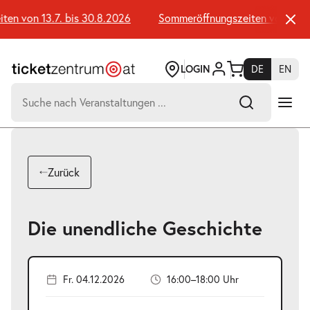
Zum
Seiteninhalt
n von 13.7. bis 30.8.2026
Sommeröffnungszeiten von 13.7. b
springen
LOGIN
DE
EN
Suchen
nach:
-
Suchtreffer:
Umsch+Alt+E
Zurück
zum
Anspringen
Die unendliche Geschichte
Fr. 04.12.2026
16:00–18:00 Uhr