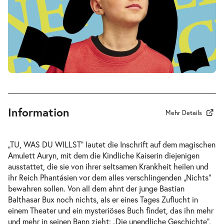
-
Die unendliche Geschichte
Fr.
Fr. 02.10.2026
02.10.2026
Tickets
10:30–12:30 Uhr
Information
Mehr Details
-
Die unendliche Geschichte
„TU, WAS DU WILLST“ lautet die Inschrift auf dem magischen
Fr.
Amulett Auryn, mit dem die Kindliche Kaiserin diejenigen
Fr. 02.10.2026
02.10.2026
ausstattet, die sie von ihrer seltsamen Krankheit heilen und
Tickets
16:00–18:00 Uhr
ihr Reich Phantásien vor dem alles verschlingenden „Nichts“
bewahren sollen. Von all dem ahnt der junge Bastian
Balthasar Bux noch nichts, als er eines Tages Zuflucht in
einem Theater und ein mysteriöses Buch findet, das ihn mehr
und mehr in seinen Bann zieht: „Die unendliche Geschichte“.