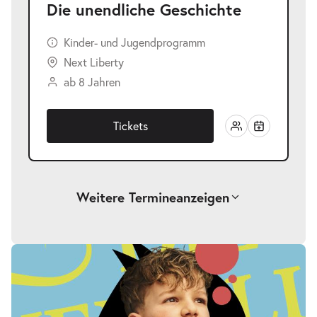
Die unendliche Geschichte
Kinder- und Jugendprogramm
Next Liberty
ab 8 Jahren
Tickets
Weitere Termine
anzeigen
-
Die unendliche Geschichte
Fr.
Fr. 25.09.2026
25.09.2026
Tickets
17:00–19:00 Uhr