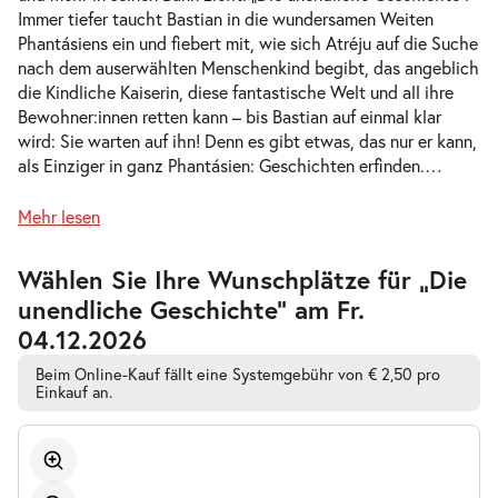
Immer tiefer taucht Bastian in die wundersamen Weiten
-
Die unendliche Geschichte
Phantásiens ein und fiebert mit, wie sich Atréju auf die Suche
Mi.
nach dem auserwählten Menschenkind begibt, das angeblich
Mi. 11.11.2026
11.11.2026
Tickets
die Kindliche Kaiserin, diese fantastische Welt und all ihre
10:30–12:30 Uhr
Bewohner:innen retten kann – bis Bastian auf einmal klar
wird: Sie warten auf ihn! Denn es gibt etwas, das nur er kann,
als Einziger in ganz Phantásien: Geschichten erfinden.
…
Mehr lesen
-
Die unendliche Geschichte
Mi.
Zur
Wählen Sie Ihre Wunschplätze für „Die
Mi. 11.11.2026
11.11.2026
barrierefreien
Tickets
unendliche Geschichte” am Fr.
automatischen
16:00–18:00 Uhr
Bestplatzwahl
04.12.2026
Beim Online-Kauf fällt eine Systemgebühr von € 2,50 pro
Einkauf an.
-
Die unendliche Geschichte
Fr.
Fr. 13.11.2026