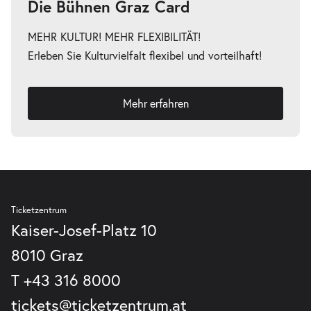
Die Bühnen Graz Card
MEHR KULTUR! MEHR FLEXIBILITÄT!
Mein ziemlich seltsamer Freund
Erleben Sie Kulturvielfalt flexibel und vorteilhaft!
-
Walter
Mo.
Mo. 10.05.2027
10.05.2027
Tickets
Mehr erfahren
16:00–17:15 Uhr
Mein ziemlich seltsamer Freund
-
Walter
Ticketzentrum
Di.
Kaiser-Josef-Platz 10
Di. 11.05.2027
11.05.2027
Tickets
8010 Graz
10:30–11:45 Uhr
T
+43 316 8000
tickets@ticketzentrum.at