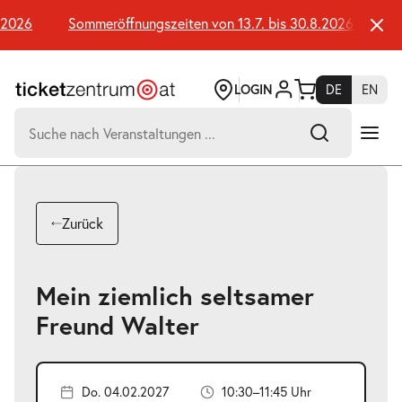
Zum
Seiteninhalt
2026
Sommeröffnungszeiten von 13.7. bis 30.8.2026
Som
springen
LOGIN
DE
EN
Suchen
nach:
-
Suchtreffer:
Umsch+Alt+E
Zurück
zum
Anspringen
Mein ziemlich seltsamer
Freund Walter
Do. 04.02.2027
10:30–11:45 Uhr