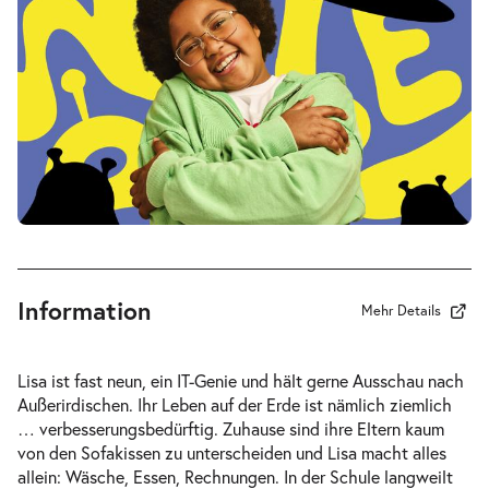
Sa.
Sa. 16.01.2027
16.01.2027
Tickets
17:00–18:15 Uhr
Mein ziemlich seltsamer Freund
-
Walter
Di.
Di. 19.01.2027
19.01.2027
Tickets
10:30–11:45 Uhr
Information
Mehr Details
Lisa ist fast neun, ein IT-Genie und hält gerne Ausschau nach
Außerirdischen. Ihr Leben auf der Erde ist nämlich ziemlich
Mein ziemlich seltsamer Freund
… verbesserungsbedürftig. Zuhause sind ihre Eltern kaum
-
Walter
von den Sofakissen zu unterscheiden und Lisa macht alles
Do.
allein: Wäsche, Essen, Rechnungen. In der Schule langweilt