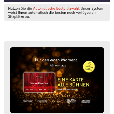
Nutzen Sie die
Automatische Bestplatzwahl.
Unser System
weist Ihnen automatisch die besten noch verfügbaren
Sitzplätze zu.
Mein ziemlich seltsamer Freund
-
Walter
Mi.
Mi. 05.05.2027
05.05.2027
Tickets
16:00–17:15 Uhr
Mein ziemlich seltsamer Freund
-
Walter
Mo.
Mo. 10.05.2027
10.05.2027
Tickets
10:30–11:45 Uhr