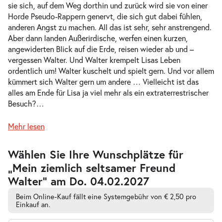
Do. 04.02.2027
04.02.2027
sie sich, auf dem Weg dorthin und zurück wird sie von einer
Tickets
16:00–17:15 Uhr
Horde Pseudo-Rappern genervt, die sich gut dabei fühlen,
anderen Angst zu machen. All das ist sehr, sehr anstrengend.
Aber dann landen Außerirdische, werfen einen kurzen,
angewiderten Blick auf die Erde, reisen wieder ab und –
vergessen Walter. Und Walter krempelt Lisas Leben
ordentlich um! Walter kuschelt und spielt gern. Und vor allem
Mein ziemlich seltsamer Freund
kümmert sich Walter gern um andere … Vielleicht ist das
-
Walter
alles am Ende für Lisa ja viel mehr als ein extraterrestrischer
Fr.
Besuch?
…
Fr. 05.02.2027
05.02.2027
Tickets
10:30–11:45 Uhr
Mehr lesen
Zur
Wählen Sie Ihre Wunschplätze für
barrierefreien
„Mein ziemlich seltsamer Freund
automatischen
Bestplatzwahl
Walter” am Do. 04.02.2027
Mein ziemlich seltsamer Freund
-
Walter
Beim Online-Kauf fällt eine Systemgebühr von € 2,50 pro
Fr.
Einkauf an.
Fr. 05.02.2027
05.02.2027
Tickets