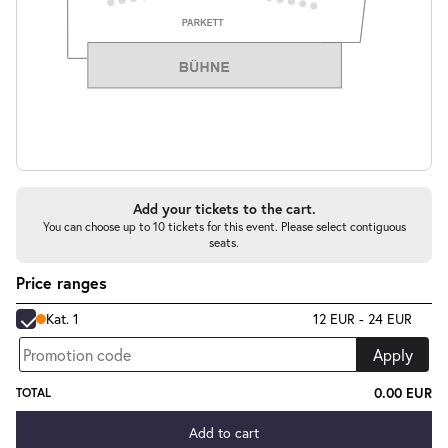
Mein ziemlich seltsamer Freund
-
Walter
Di.
Di. 04.05.2027
04.05.2027
Tickets
16:00–17:15 Uhr
Add your tickets to the cart.
You can choose up to 10 tickets for this event. Please select contiguous
seats.
Price ranges
Mein ziemlich seltsamer Freund
Kat. 1
12 EUR - 24 EUR
-
Walter
Apply
Mi.
Mi. 05.05.2027
05.05.2027
Tickets
0.00 EUR
TOTAL
10:30–11:45 Uhr
Add to cart