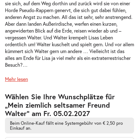
Do. 04.02.2027
04.02.2027
sie sich, auf dem Weg dorthin und zurück wird sie von einer
Tickets
10:30–11:45 Uhr
Horde Pseudo-Rappern genervt, die sich gut dabei fühlen,
anderen Angst zu machen. All das ist sehr, sehr anstrengend.
Aber dann landen Außerirdische, werfen einen kurzen,
angewiderten Blick auf die Erde, reisen wieder ab und –
vergessen Walter. Und Walter krempelt Lisas Leben
ordentlich um! Walter kuschelt und spielt gern. Und vor allem
Mein ziemlich seltsamer Freund
kümmert sich Walter gern um andere … Vielleicht ist das
-
Walter
alles am Ende für Lisa ja viel mehr als ein extraterrestrischer
Do.
Besuch?
…
Do. 04.02.2027
04.02.2027
Tickets
16:00–17:15 Uhr
Mehr lesen
Zur
Wählen Sie Ihre Wunschplätze für
barrierefreien
„Mein ziemlich seltsamer Freund
automatischen
Bestplatzwahl
Walter” am Fr. 05.02.2027
Mein ziemlich seltsamer Freund
-
Walter
Beim Online-Kauf fällt eine Systemgebühr von € 2,50 pro
Fr.
Einkauf an.
Fr. 05.02.2027
05.02.2027
Tickets