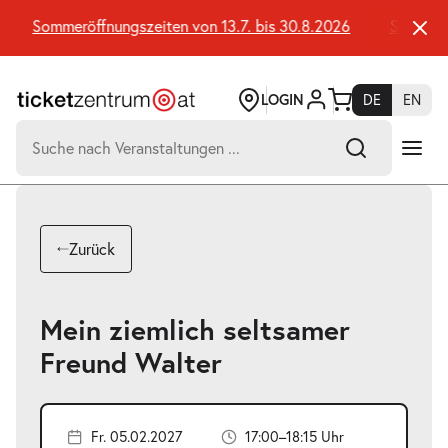
Zum
Seiteninhalt
Sommeröffnungszeiten von 13.7. bis 30.8.2026
Sommeröff
springen
LOGIN
DE
EN
Suchen
nach:
-
Suchtreffer:
Umsch+Alt+E
Zurück
zum
Anspringen
Mein ziemlich seltsamer
Freund Walter
Fr. 05.02.2027
17:00–18:15 Uhr