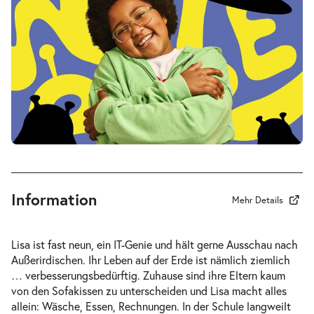
Sa.
Sa. 16.01.2027
16.01.2027
Tickets
17:00–18:15 Uhr
Mein ziemlich seltsamer Freund
-
Walter
Di.
Di. 19.01.2027
19.01.2027
Tickets
10:30–11:45 Uhr
Information
Mehr Details
Lisa ist fast neun, ein IT-Genie und hält gerne Ausschau nach
Außerirdischen. Ihr Leben auf der Erde ist nämlich ziemlich
Mein ziemlich seltsamer Freund
… verbesserungsbedürftig. Zuhause sind ihre Eltern kaum
-
Walter
von den Sofakissen zu unterscheiden und Lisa macht alles
Do.
allein: Wäsche, Essen, Rechnungen. In der Schule langweilt