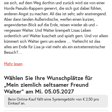
Do. 04.02.2027
04.02.2027
sie sich, auf dem Weg dorthin und zurück wird sie von einer
Tickets
10:30–11:45 Uhr
Horde Pseudo-Rappern genervt, die sich gut dabei fühlen,
anderen Angst zu machen. All das ist sehr, sehr anstrengend.
Aber dann landen Außerirdische, werfen einen kurzen,
angewiderten Blick auf die Erde, reisen wieder ab und –
vergessen Walter. Und Walter krempelt Lisas Leben
ordentlich um! Walter kuschelt und spielt gern. Und vor allem
Mein ziemlich seltsamer Freund
kümmert sich Walter gern um andere … Vielleicht ist das
-
Walter
alles am Ende für Lisa ja viel mehr als ein extraterrestrischer
Do.
Besuch?
…
Do. 04.02.2027
04.02.2027
Tickets
16:00–17:15 Uhr
Mehr lesen
Zur
Wählen Sie Ihre Wunschplätze für
barrierefreien
„Mein ziemlich seltsamer Freund
automatischen
Bestplatzwahl
Walter” am Mi. 05.05.2027
Mein ziemlich seltsamer Freund
-
Walter
Beim Online-Kauf fällt eine Systemgebühr von € 2,50 pro
Fr.
Einkauf an.
Fr. 05.02.2027
05.02.2027
Tickets