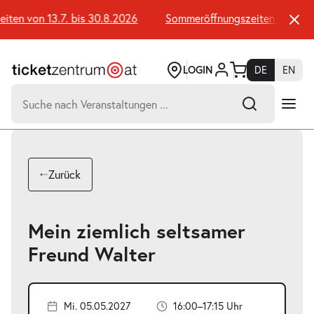
Zum
Seiteninhalt
en von 13.7. bis 30.8.2026
Sommeröffnungszeiten von 13.7.
springen
LOGIN
DE
EN
Suchen
nach:
-
Suchtreffer:
Umsch+Alt+E
Zurück
zum
Anspringen
Mein ziemlich seltsamer
Freund Walter
Mi. 05.05.2027
16:00–17:15 Uhr