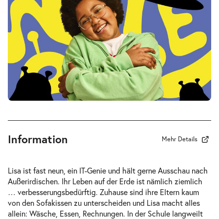
Sa.
Sa. 16.01.2027
16.01.2027
Tickets
17:00–18:15 Uhr
Mein ziemlich seltsamer Freund
-
Walter
Di.
Di. 19.01.2027
19.01.2027
Tickets
10:30–11:45 Uhr
Information
Mehr Details
Lisa ist fast neun, ein IT-Genie und hält gerne Ausschau nach
Außerirdischen. Ihr Leben auf der Erde ist nämlich ziemlich
Mein ziemlich seltsamer Freund
… verbesserungsbedürftig. Zuhause sind ihre Eltern kaum
-
Walter
von den Sofakissen zu unterscheiden und Lisa macht alles
Do.
allein: Wäsche, Essen, Rechnungen. In der Schule langweilt