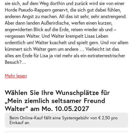
Do. 04.02.2027
04.02.2027
sie sich, auf dem Weg dorthin und zurück wird sie von einer
Tickets
10:30–11:45 Uhr
Horde Pseudo-Rappern genervt, die sich gut dabei fühlen,
anderen Angst zu machen. All das ist sehr, sehr anstrengend.
Aber dann landen Außerirdische, werfen einen kurzen,
angewiderten Blick auf die Erde, reisen wieder ab und –
vergessen Walter. Und Walter krempelt Lisas Leben
ordentlich um! Walter kuschelt und spielt gern. Und vor allem
Mein ziemlich seltsamer Freund
kümmert sich Walter gern um andere … Vielleicht ist das
-
Walter
alles am Ende für Lisa ja viel mehr als ein extraterrestrischer
Do.
Besuch?
…
Do. 04.02.2027
04.02.2027
Tickets
16:00–17:15 Uhr
Mehr lesen
Zur
Wählen Sie Ihre Wunschplätze für
barrierefreien
„Mein ziemlich seltsamer Freund
automatischen
Bestplatzwahl
Walter” am Mo. 10.05.2027
Mein ziemlich seltsamer Freund
-
Walter
Beim Online-Kauf fällt eine Systemgebühr von € 2,50 pro
Fr.
Einkauf an.
Fr. 05.02.2027
05.02.2027
Tickets