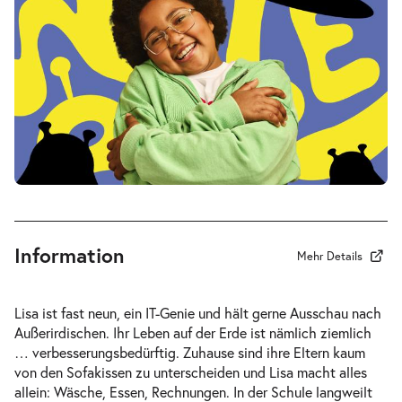
Sa.
Sa. 16.01.2027
16.01.2027
Tickets
17:00–18:15 Uhr
Mein ziemlich seltsamer Freund
-
Walter
Di.
Di. 19.01.2027
19.01.2027
Tickets
10:30–11:45 Uhr
Information
Mehr Details
Lisa ist fast neun, ein IT-Genie und hält gerne Ausschau nach
Außerirdischen. Ihr Leben auf der Erde ist nämlich ziemlich
Mein ziemlich seltsamer Freund
… verbesserungsbedürftig. Zuhause sind ihre Eltern kaum
-
Walter
von den Sofakissen zu unterscheiden und Lisa macht alles
Do.
allein: Wäsche, Essen, Rechnungen. In der Schule langweilt