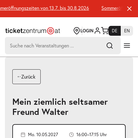
Zum
Seiteninhalt
röffnungszeiten von 13.7. bis 30.8.2026
Sommeröffnungszeit
springen
LOGIN
DE
EN
Suchen
nach:
-
Suchtreffer:
Umsch+Alt+E
Zurück
zum
Anspringen
Mein ziemlich seltsamer
Freund Walter
Mo. 10.05.2027
16:00–17:15 Uhr