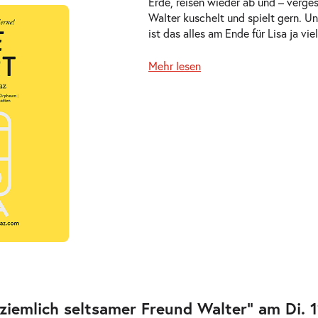
Erde, reisen wieder ab und – verge
1.2027
Walter kuschelt und spielt gern. U
ts
ist das alles am Ende für Lisa ja vi
Mehr lesen
.2027
ts
2.2027
ts
ziemlich seltsamer Freund Walter” am Di. 