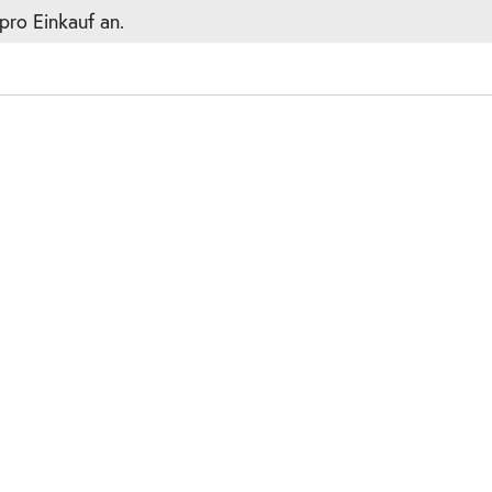
pro Einkauf an.
2.2027
ts
2.2027
ts