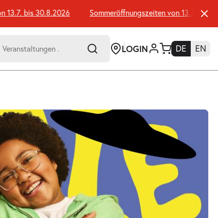
.7. bis 30.8.2026
Sommeröffnungszeiten von 13.7. bis 30.8
LOGIN
DE
EN
-
er:
Umsch+Alt+E
zum
Anspringen