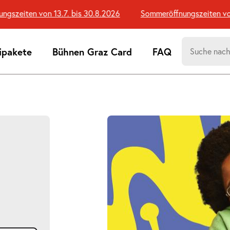
zeiten von 13.7. bis 30.8.2026
Sommeröffnungszeiten von 13
Suchen
ipakete
Bühnen Graz Card
FAQ
nach:
Suchtreff
d