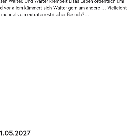
ssen Walter. Und Walter krempelt Lisas Leben ordentlich um!
nd vor allem kümmert sich Walter gern um andere … Vielleicht
el mehr als ein extraterrestrischer Besuch?
…
11.05.2027