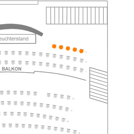
ts
ts