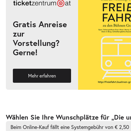
17:00–19:00 Uhr
Gratis Anreise
zur
-
Die unendliche Geschichte
Vorstellung?
Fr.
Gerne!
Fr. 02.10.2026
02.10.2026
Ticke
16:00–18:00 Uhr
Mehr erfahren
-
Die unendliche Geschichte
Mi.
Mi. 11.11.2026
11.11.2026
Ticke
Zur
Wählen Sie Ihre Wunschplätze für „Die u
10:30–12:30 Uhr
barrierefreien
Beim Online-Kauf fällt eine Systemgebühr von € 2,50 
automatischen