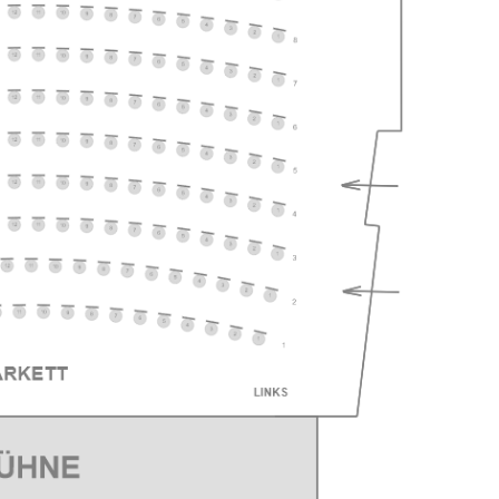
ts
ts