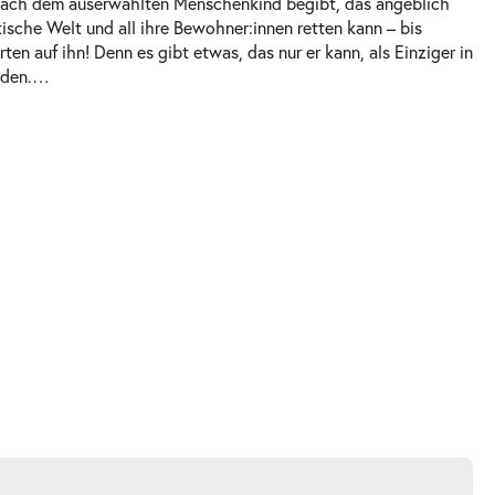
e nach dem auserwählten Menschenkind begibt, das angeblich
stische Welt und all ihre Bewohner:innen retten kann – bis
rten auf ihn! Denn es gibt etwas, das nur er kann, als Einziger in
nden.
…