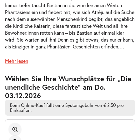
Immer tiefer taucht Bastian in die wundersamen Weiten
-
Die unendliche Geschichte
Phantásiens ein und fiebert mit, wie sich Atréju auf die Suche
Mi.
nach dem auserwählten Menschenkind begibt, das angeblich
Mi. 11.11.2026
11.11.2026
Tickets
die Kindliche Kaiserin, diese fantastische Welt und all ihre
10:30–12:30 Uhr
Bewohner:innen retten kann – bis Bastian auf einmal klar
wird: Sie warten auf ihn! Denn es gibt etwas, das nur er kann,
als Einziger in ganz Phantásien: Geschichten erfinden.
…
Mehr lesen
-
Die unendliche Geschichte
Mi.
Zur
Wählen Sie Ihre Wunschplätze für „Die
Mi. 11.11.2026
11.11.2026
barrierefreien
Tickets
unendliche Geschichte” am Do.
automatischen
16:00–18:00 Uhr
Bestplatzwahl
03.12.2026
Beim Online-Kauf fällt eine Systemgebühr von € 2,50 pro
Einkauf an.
-
Die unendliche Geschichte
Fr.
Fr. 13.11.2026