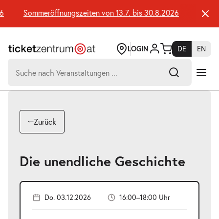
Zum
Seiteninhalt
Sommeröffnungszeiten von 13.7. bis 30.8.2026
Sommerö
springen
LOGIN
DE
EN
Suchen
nach:
-
Suchtreffer:
Umsch+Alt+E
Zurück
zum
Anspringen
Die unendliche Geschichte
Do. 03.12.2026
16:00–18:00 Uhr