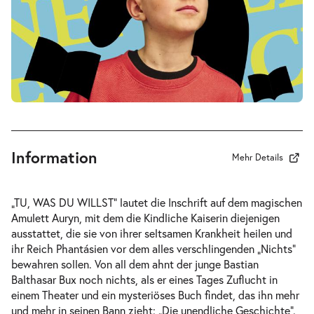
-
Die unendliche Geschichte
Fr.
Fr. 02.10.2026
02.10.2026
Tickets
10:30–12:30 Uhr
Information
Mehr Details
-
Die unendliche Geschichte
„TU, WAS DU WILLST“ lautet die Inschrift auf dem magischen
Fr.
Amulett Auryn, mit dem die Kindliche Kaiserin diejenigen
Fr. 02.10.2026
02.10.2026
ausstattet, die sie von ihrer seltsamen Krankheit heilen und
Tickets
16:00–18:00 Uhr
ihr Reich Phantásien vor dem alles verschlingenden „Nichts“
bewahren sollen. Von all dem ahnt der junge Bastian
Balthasar Bux noch nichts, als er eines Tages Zuflucht in
einem Theater und ein mysteriöses Buch findet, das ihn mehr
und mehr in seinen Bann zieht: „Die unendliche Geschichte“.