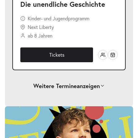
Die unendliche Geschichte
Kinder- und Jugendprogramm
Next Liberty
ab 8 Jahren
Tickets
Weitere Termine
anzeigen
-
Die unendliche Geschichte
Fr.
Fr. 25.09.2026
25.09.2026
Tickets
17:00–19:00 Uhr