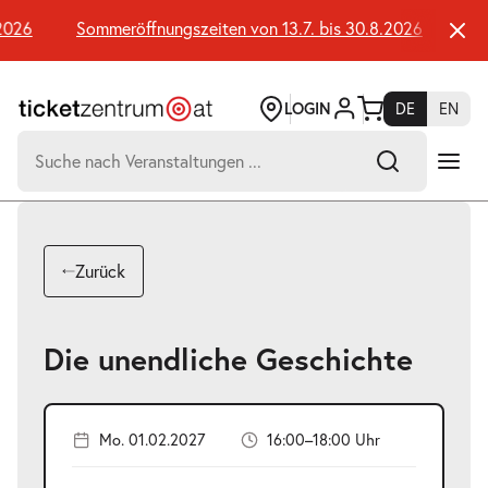
Zum
Seiteninhalt
026
Sommeröffnungszeiten von 13.7. bis 30.8.2026
Somm
springen
LOGIN
DE
EN
Suchen
nach:
-
Suchtreffer:
Umsch+Alt+E
Zurück
zum
Anspringen
Die unendliche Geschichte
Mo. 01.02.2027
16:00–18:00 Uhr