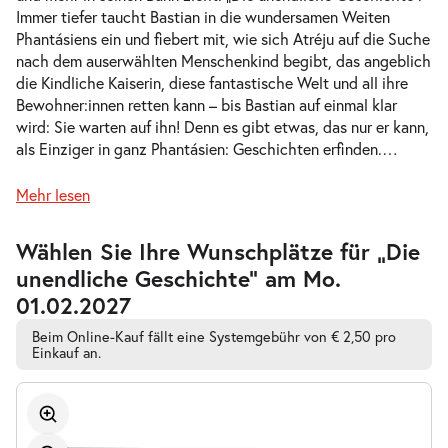
Immer tiefer taucht Bastian in die wundersamen Weiten
-
Die unendliche Geschichte
Phantásiens ein und fiebert mit, wie sich Atréju auf die Suche
Mi.
nach dem auserwählten Menschenkind begibt, das angeblich
Mi. 11.11.2026
11.11.2026
Tickets
die Kindliche Kaiserin, diese fantastische Welt und all ihre
10:30–12:30 Uhr
Bewohner:innen retten kann – bis Bastian auf einmal klar
wird: Sie warten auf ihn! Denn es gibt etwas, das nur er kann,
als Einziger in ganz Phantásien: Geschichten erfinden.
…
Mehr lesen
-
Die unendliche Geschichte
Mi.
Zur
Wählen Sie Ihre Wunschplätze für „Die
Mi. 11.11.2026
11.11.2026
barrierefreien
Tickets
unendliche Geschichte” am Mo.
automatischen
16:00–18:00 Uhr
Bestplatzwahl
01.02.2027
Beim Online-Kauf fällt eine Systemgebühr von € 2,50 pro
Einkauf an.
-
Die unendliche Geschichte
Fr.
Fr. 13.11.2026