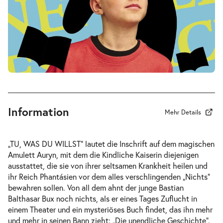
-
Die unendliche Geschichte
Fr.
Fr. 02.10.2026
02.10.2026
Tickets
10:30–12:30 Uhr
Information
Mehr Details
-
Die unendliche Geschichte
„TU, WAS DU WILLST“ lautet die Inschrift auf dem magischen
Fr.
Amulett Auryn, mit dem die Kindliche Kaiserin diejenigen
Fr. 02.10.2026
02.10.2026
ausstattet, die sie von ihrer seltsamen Krankheit heilen und
Tickets
16:00–18:00 Uhr
ihr Reich Phantásien vor dem alles verschlingenden „Nichts“
bewahren sollen. Von all dem ahnt der junge Bastian
Balthasar Bux noch nichts, als er eines Tages Zuflucht in
einem Theater und ein mysteriöses Buch findet, das ihn mehr
und mehr in seinen Bann zieht: „Die unendliche Geschichte“.