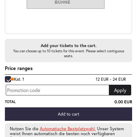
-
Die unendliche Geschichte
Do.
Do. 03.12.2026
03.12.2026
Tickets
Add your tickets to the cart.
10:30–12:30 Uhr
You can choose up to 10 tickets for this event. Please select contiguous
seats.
Price ranges
Kat. 1
12 EUR - 24 EUR
-
Die unendliche Geschichte
Apply
Do.
Do. 03.12.2026
03.12.2026
Tickets
0.00 EUR
TOTAL
16:00–18:00 Uhr
Add to cart
Nutzen Sie die
Automatische Bestplatzwahl.
Unser System
weist Ihnen automatisch die besten noch verfügbaren