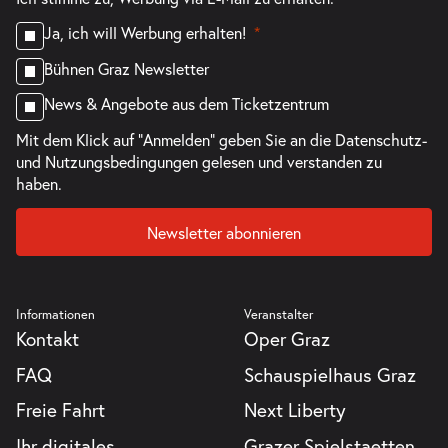
-
Die unendliche Geschichte
Di.
Ja, ich will Werbung erhalten!
Di. 02.02.2027
02.02.2027
Tickets
Bühnen Graz Newsletter
16:00–18:00 Uhr
News & Angebote aus dem Ticketzentrum
Mit dem Klick auf "Anmelden" geben Sie an die
Datenschutz-
und Nutzungsbedingungen
gelesen und verstanden zu
haben.
-
Die unendliche Geschichte
Mi.
Newsletter abonnieren
Mi. 03.02.2027
03.02.2027
Tickets
10:30–12:30 Uhr
Informationen
Veranstalter
Kontakt
Oper Graz
FAQ
Schauspielhaus Graz
Freie Fahrt
Next Liberty
Ihr digitales
Grazer Spielstaetten