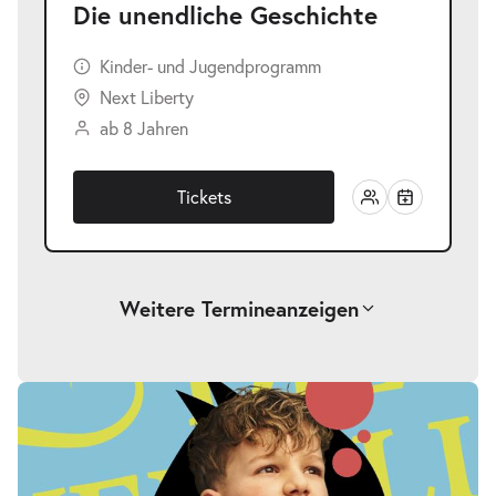
Die unendliche Geschichte
Kinder- und Jugendprogramm
Next Liberty
ab 8 Jahren
Tickets
Weitere Termine
anzeigen
-
Die unendliche Geschichte
Fr.
Fr. 25.09.2026
25.09.2026
Tickets
17:00–19:00 Uhr