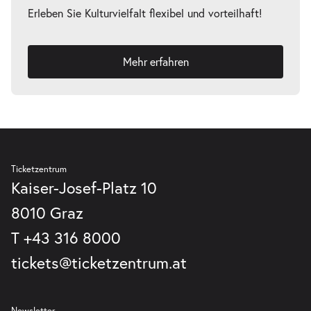
Tickets
Erleben Sie Kulturvielfalt flexibel und vorteilhaft!
10:30–12:30 Uhr
Mehr erfahren
-
Die unendliche Geschichte
Do.
Do. 10.12.2026
10.12.2026
Tickets
10:30–12:30 Uhr
Ticketzentrum
Kaiser-Josef-Platz 10
8010 Graz
-
Die unendliche Geschichte
T
+43 316 8000
Do.
Do. 10.12.2026
tickets@ticketzentrum.at
10.12.2026
Tickets
16:00–18:00 Uhr
Newsletter