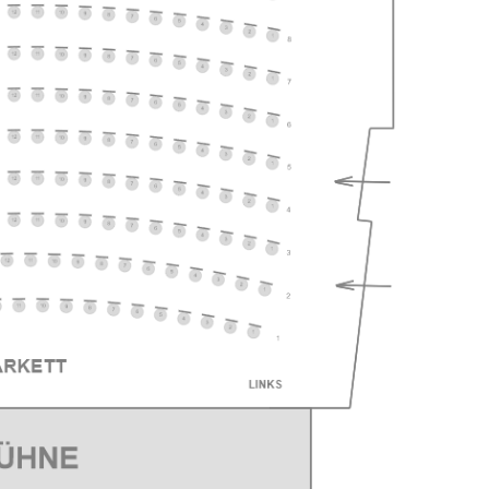
ts
ts