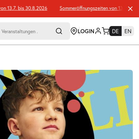
3.7. bis 30.8.2026
Sommeröffnungszeiten von 13.7. bis 30.
LOGIN
DE
EN
-
er:
Umsch+Alt+E
zum
Anspringen