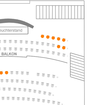
ts
ts