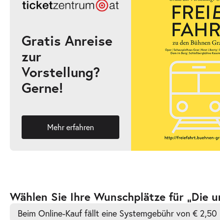
17:00–19:00 Uhr
Gratis Anreise
zur
-
Die unendliche Geschichte
Vorstellung?
Fr.
Gerne!
Fr. 02.10.2026
02.10.2026
Ticke
10:30–12:30 Uhr
Mehr erfahren
-
Die unendliche Geschichte
Fr.
Fr. 02.10.2026
02.10.2026
Ticke
Zur
Wählen Sie Ihre Wunschplätze für „Die u
16:00–18:00 Uhr
barrierefreien
Beim Online-Kauf fällt eine Systemgebühr von € 2,50 
automatischen