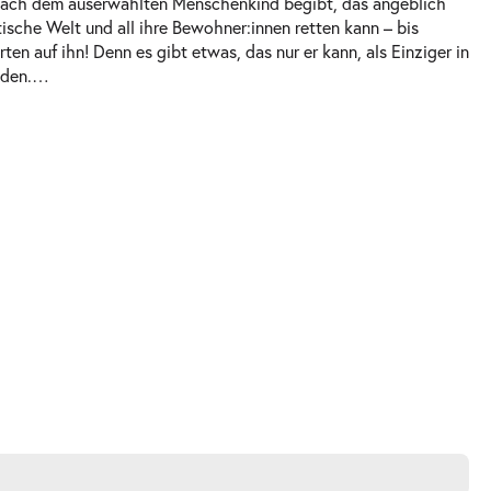
e nach dem auserwählten Menschenkind begibt, das angeblich
stische Welt und all ihre Bewohner:innen retten kann – bis
rten auf ihn! Denn es gibt etwas, das nur er kann, als Einziger in
nden.
…